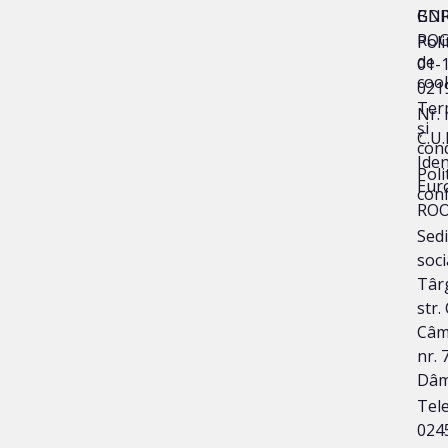
BNR
GD
ROC
Poli
de
01-
coo
021
Ter
Nr. 
și
C.U.
cond
Iden
Poli
Eur
conf
ROO
Sedi
soci
Târg
str.
Câm
nr. 7
Dâm
Tele
024