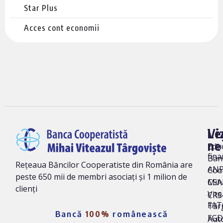
Star Plus
Acces cont economii
Vi
Le
ne
Edu
fina
Ban
Rețeaua Băncilor Cooperatiste din România are
AN
Coo
peste 650 mii de membri asociați și 1 milion de
Mih
CSA
clienți
Vite
CRS 
FAT
Târ
Bancă
100%
românească
FG
Auto