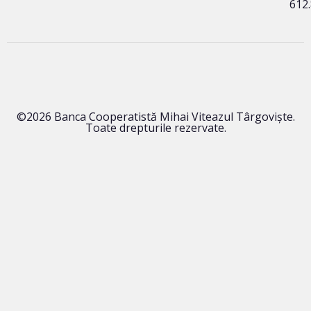
612
©2026 Banca Cooperatistă Mihai Viteazul Târgoviște.
Toate drepturile rezervate.