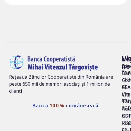
Vi
Le
ne
Edu
fina
Ban
Rețeaua Băncilor Cooperatiste din România are
AN
Coo
peste 650 mii de membri asociați și 1 milion de
Mih
CSA
clienți
Vite
CRS 
FAT
Târ
Bancă
100%
românească
FG
Auto
BNR
GD
ROC
Poli
de
01-