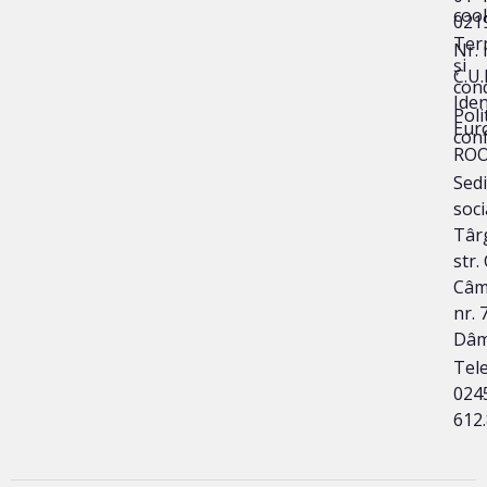
coo
021
Ter
Nr. 
și
C.U.
cond
Iden
Poli
Eur
conf
ROO
Sedi
soci
Târg
str.
Câm
nr. 7
Dâm
Tele
024
612