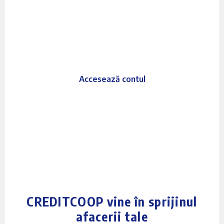
creditcoop.online
Soluția ta digitală pentru
afaceri!
Accesează contul
CREDITCOOP vine în sprijinul
afacerii tale