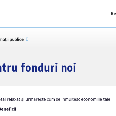
Re
mații publice
ntru fonduri noi
Stai relaxat și urmărește cum se înmulțesc economiile tale
Beneficii