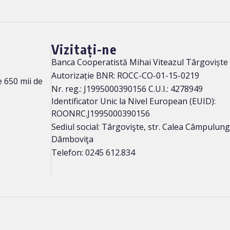
Vizitați-ne
Banca Cooperatistă Mihai Viteazul Târgoviște
Autorizație BNR: ROCC-CO-01-15-0219
 650 mii de
Nr. reg.: J1995000390156 C.U.I.: 4278949
Identificator Unic la Nivel European (EUID):
ROONRC.J1995000390156
Sediul social: Târgovişte, str. Calea Câmpulung n
Dâmboviţa
Telefon: 0245 612.834