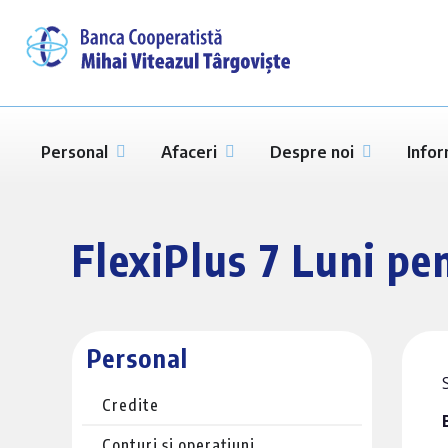
Personal
Afaceri
Despre noi
Infor
FlexiPlus 7 Luni pe
Personal
Credite
Conturi și operațiuni