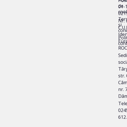
Poli
de
01-
coo
021
Ter
Nr. 
și
C.U.
cond
Iden
Poli
Eur
conf
ROO
Sedi
soci
Târg
str.
Câm
nr. 7
Dâm
Tele
024
612