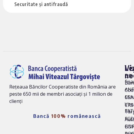
Securitate și antifraudă
Vi
Le
ne
Edu
fina
Ban
Rețeaua Băncilor Cooperatiste din România are
AN
Coo
peste 650 mii de membri asociați și 1 milion de
Mih
CSA
clienți
Vite
CRS 
FAT
Târ
Bancă
100%
românească
FG
Auto
BNR
GD
ROC