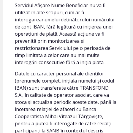
Serviciul Afișare Nume Beneficiar nu va fi
utilizat în alte scopuri, cum ar fi
interogareanumelui deținătorului numărului
de cont IBAN, fără legătură cu inițierea unei
operațiuni de plată. Această acțiune va fi
prevenită prin monitorizarea și
restricționarea Serviciului pe o perioadă de
timp limitată a celor care au mai multe
interogări consecutive fără a iniția plata.
Datele cu caracter personal ale clienților
(prenumele complet, inițiala numelui și codul
IBAN) sunt transferate către TRANSFOND
S.A., în calitate de operator asociat, care va
stoca și actualiza periodic aceste date, până la
încetarea relației de afaceri cu Banca
Cooperatistă Mihai Viteazul Târgoviște,
pentru a putea fi interogate de către ceilalți
participanți la SANB în contextul descris