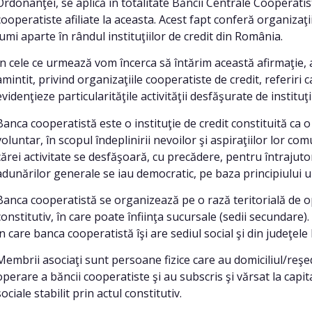
Ordonanţei, se aplică în totalitate Băncii Centrale Cooperati
cooperatiste afiliate la aceasta. Acest fapt conferă organizaţi
lumi aparte în rândul instituţiilor de credit din România.
În cele ce urmează vom încerca să întărim această afirmaţie, 
amintit, privind organizaţiile cooperatiste de credit, referiri 
evidenţieze particularităţile activităţii desfăşurate de instituţi
Banca cooperatistă este o instituţie de credit constituită ca
voluntar, în scopul îndeplinirii nevoilor şi aspiraţiilor lor com
cărei activitate se desfăşoară, cu precădere, pentru întrajut
adunărilor generale se iau democratic, pe baza principiului 
Banca cooperatistă se organizează pe o rază teritorială de op
constitutiv, în care poate înfiinţa sucursale (sedii secundare)
în care banca cooperatistă îşi are sediul social şi din judeţele 
Membrii asociaţi sunt persoane fizice care au domiciliul/reşe
operare a băncii cooperatiste şi au subscris şi vărsat la capit
sociale stabilit prin actul constitutiv.