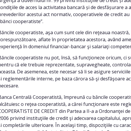
urgenţă a Guvernului nr. 99 privind instituţiile de credit și 
condiţiile de acces la activitatea bancară și de desfășurare a a
prevederilor acestui act normativ, cooperativele de credit a
“bănci cooperatiste”.
Băncile cooperatiste, aşa cum sunt cele din reţeaua noastră, î
corespunzătoare, aflate în proprietatea acestora, având ame
experienţă în domeniul financiar-bancar şi salariaţi competenţ
Băncile cooperatiste nu pot, însă, să funcţioneze oricum, ci su
pentru că ele trebuie reprezentate, supravegheate, controlate ş
aceasta. De asemenea, este necesar să li se asigure servicii
şi reglementările interne, pe baza cărora să-şi desfăşoare a
necesare.
Banca Centrală Cooperatistă, împreună cu băncile cooperatiste 
alcătuiesc o reţea cooperatistă, a cărei funcţionare este reg
COOPERATISTE DE CREDIT din Partea a II-a a Ordonanţei de 
2006 privind instituţiile de credit şi adecvarea capitalului, a
și completările ulterioare. În acelaşi timp, dispoziţiile cu car