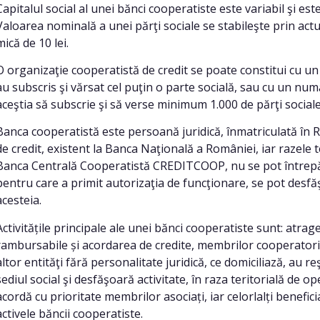
Capitalul social al unei bănci cooperatiste este variabil şi est
Valoarea nominală a unei părţi sociale se stabileşte prin actul 
mică de 10 lei.
O organizaţie cooperatistă de credit se poate constitui cu u
au subscris şi vărsat cel puţin o parte socială, sau cu un num
aceştia să subscrie şi să verse minimum 1.000 de părţi sociale
Banca cooperatistă este persoană juridică, înmatriculată în Reg
de credit, existent la Banca Naţională a României, iar razele te
Banca Centrală Cooperatistă CREDITCOOP, nu se pot întrepătr
pentru care a primit autorizaţia de funcţionare, se pot desfă
acesteia.
Activitățile principale ale unei bănci cooperatiste sunt: atra
rambursabile și acordarea de credite, membrilor cooperatori, 
altor entităţi fără personalitate juridică, ce domiciliază, au 
sediul social şi desfăşoară activitate, în raza teritorială de o
acordă cu prioritate membrilor asociați, iar celorlalți benefic
activele băncii cooperatiste.