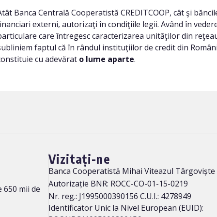
Atât Banca Centrală Cooperatistă CREDITCOOP, cât şi băncile 
financiari externi, autorizaţi în condiţiile legii. Având în vede
particulare care întregesc caracterizarea unităţilor din reţe
subliniem faptul că în rândul instituţiilor de credit din Român
constituie cu adevărat
o lume aparte
.
Vizitați-ne
Banca Cooperatistă Mihai Viteazul Târgoviște
Autorizație BNR: ROCC-CO-01-15-0219
 650 mii de
Nr. reg.: J1995000390156 C.U.I.: 4278949
Identificator Unic la Nivel European (EUID):