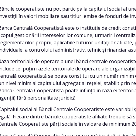
Băncile cooperatiste nu pot participa la capitalul social al un
investiţii în valori mobiliare sau titluri emise de fonduri de inv
Banca Centrală Cooperatistă este o instituţie de credit consti
scopul gestionării intereselor lor comune, urmăririi centraliza
reglementărilor proprii, aplicabile tuturor unităţilor afiliate
individuale, a controlului administrativ, tehnic şi financiar as
Raza teritorială de operare a unei bănci centrale cooperatiste 
include cel puţin razele teritoriale de operare ale organizaţii
centrală cooperatistă se poate constitui cu un număr minim 
un nivel minim al capitalului agregat al reţelei, stabilit prin
Banca Centrală Cooperatistă poate înfiinţa în raza ei teritor
agenţii) fără personalitate juridică.
Capitalul social al Băncii Centrale Cooperatiste este variabil 
egală. Fiecare dintre băncile cooperatiste afiliate trebuie să su
Centrale Cooperatiste părţi sociale în valoare de minimum 20%
Banca Centrală Cooperatistă este persoană juridică şi desfăşoar