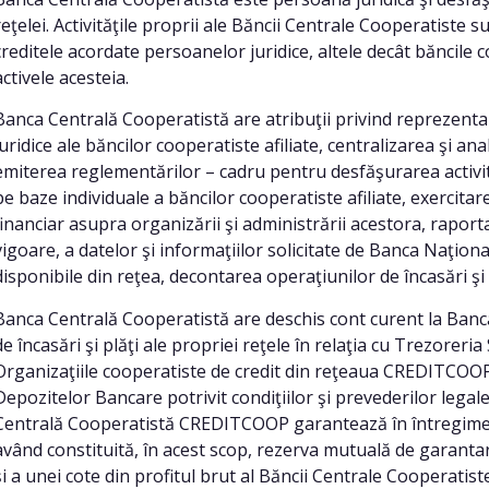
reţelei. Activităţile proprii ale Băncii Centrale Cooperatiste su
creditele acordate persoanelor juridice, altele decât băncile 
activele acesteia.
Banca Centrală Cooperatistă are atribuţii privind reprezenta
juridice ale băncilor cooperatiste afiliate, centralizarea şi an
emiterea reglementărilor – cadru pentru desfăşurarea activit
pe baze individuale a băncilor cooperatiste afiliate, exercitar
financiar asupra organizării şi administrării acestora, raport
vigoare, a datelor şi informaţiilor solicitate de Banca Naţio
disponibile din reţea, decontarea operaţiunilor de încasări şi p
Banca Centrală Cooperatistă are deschis cont curent la Ban
de încasări şi plăţi ale propriei reţele în relaţia cu Trezoreria S
Organizaţiile cooperatiste de credit din reţeaua CREDITCOOP
Depozitelor Bancare potrivit condiţiilor şi prevederilor legale 
Centrală Cooperatistă CREDITCOOP garantează în întregime obl
având constituită, în acest scop, rezerva mutuală de garantar
şi a unei cote din profitul brut al Băncii Centrale Cooperatiste