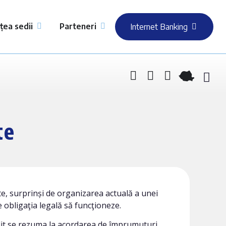
țea sedii
Parteneri
Internet Banking
te
ate, surprinși de organizarea actuală a unei
 obligaţia legală să funcţioneze.
edit se rezuma la acordarea de împrumuturi