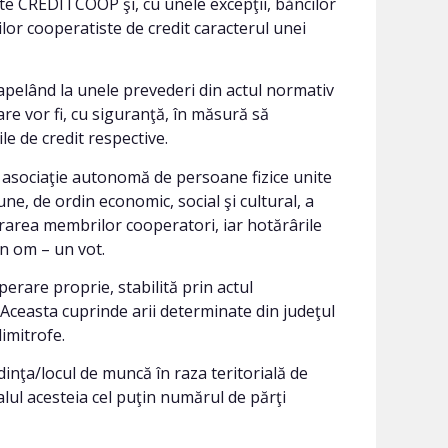
ste CREDITCOOP şi, cu unele excepţii, băncilor
ilor cooperatiste de credit caracterul unei
apelând la unele prevederi din actul normativ
care vor fi, cu siguranţă, în măsură să
ile de credit respective.
 o asociaţie autonomă de persoane fizice unite
une, de ordin economic, social şi cultural, a
orarea membrilor cooperatori, iar hotărârile
un om – un vot.
erare proprie, stabilită prin actul
. Aceasta cuprinde arii determinate din judeţul
limitrofe.
dinţa/locul de muncă în raza teritorială de
alul acesteia cel puţin numărul de părţi