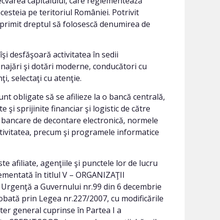
adecvarea capitalului, care reglementează
cesteia pe teritoriul României. Potrivit
u primit dreptul să folosescă denumirea de
şi desfăşoară activitatea în sedii
najări şi dotări moderne, conducători cu
i, selectaţi cu atenţie.
nt obligate să se afilieze la o bancă centrală,
i sprijinite financiar şi logistic de către
le bancare de decontare electronică, normele
ctivitatea, precum şi programele informatice
afiliate, agenţiile şi punctele lor de lucru
lementată în titlul V – ORGANIZAŢII
Urgenţă a Guvernului nr.99 din 6 decembrie
probată prin Legea nr.227/2007, cu modificările
acter general cuprinse în Partea I a