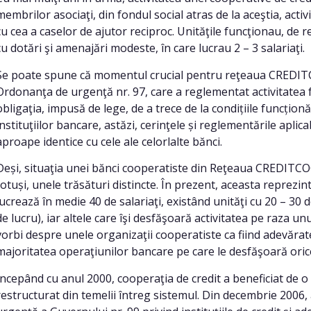
membrilor asociaţi, din fondul social atras de la aceştia, ac
cu cea a caselor de ajutor reciproc. Unităţile funcţionau, de re
cu dotări şi amenajări modeste, în care lucrau 2 – 3 salariaţi.
Se poate spune că momentul crucial pentru reţeaua CREDITC
Ordonanţa de urgenţă nr. 97, care a reglementat activitatea f
obligaţia, impusă de lege, de a trece de la condițiile funcționă
instituţiilor bancare, astăzi, cerinţele și reglementările apli
aproape identice cu cele ale celorlalte bănci.
Deși, situaţia unei bănci cooperatiste din Reţeaua CREDITCO
totuși, unele trăsături distincte. În prezent, aceasta reprezint
lucrează în medie 40 de salariaţi, existând unităţi cu 20 – 30 
de lucru), iar altele care îşi desfăşoară activitatea pe raza u
vorbi despre unele organizaţii cooperatiste ca fiind adevărat
majoritatea operaţiunilor bancare pe care le desfăşoară orice 
Începând cu anul 2000, cooperaţia de credit a beneficiat de 
restructurat din temelii întreg sistemul. Din decembrie 2006,