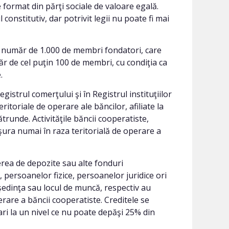
e format din părţi sociale de valoare egală.
constitutiv, dar potrivit legii nu poate fi mai
n număr de 1.000 de membri fondatori, care
ăr de cel puţin 100 de membri, cu condiţia ca
.
istrul comerţului şi în Registrul instituţiilor
ritoriale de operare ale băncilor, afiliate la
unde. Activităţile băncii cooperatiste,
şura numai în raza teritorială de operare a
gerea de depozite sau alte fonduri
persoanelor fizice, persoanelor juridice ori
reşedinţa sau locul de muncă, respectiv au
perare a băncii cooperatiste. Creditele se
iari la un nivel ce nu poate depăşi 25% din