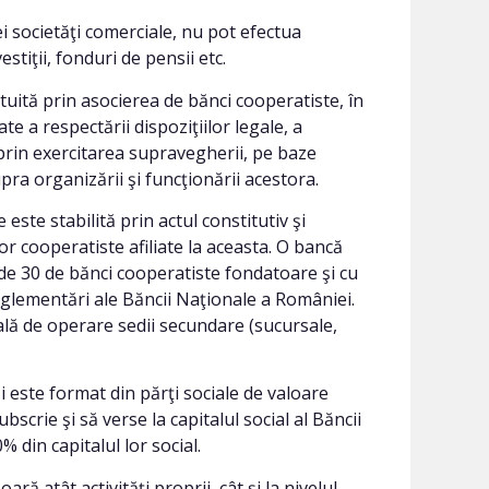
ei societăţi comerciale, nu pot efectua
estiţii, fonduri de pensii etc.
tuită prin asocierea de bănci cooperatiste, în
te a respectării dispoziţiilor legale, a
, prin exercitarea supravegherii, pe baze
upra organizării şi funcţionării acestora.
este stabilită prin actul constitutiv şi
lor cooperatiste afiliate la aceasta. O bancă
de 30 de bănci cooperatiste fondatoare şi cu
 reglementări ale Băncii Naţionale a României.
ială de operare sedii secundare (sucursale,
şi este format din părţi sociale de valoare
bscrie şi să verse la capitalul social al Băncii
 din capitalul lor social.
ă atât activităţi proprii, cât şi la nivelul