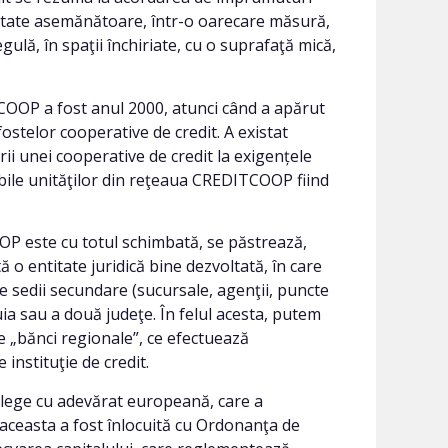
tivitate asemănătoare, într-o oarecare măsură,
gulă, în spaţii închiriate, cu o suprafaţă mică,
OOP a fost anul 2000, atunci când a apărut
ostelor cooperative de credit. A existat
rii unei cooperative de credit la exigențele
cabile unităţilor din reţeaua CREDITCOOP fiind
OP este cu totul schimbată, se păstrează,
ă o entitate juridică bine dezvoltată, în care
de sedii secundare (sucursale, agenţii, puncte
nuia sau a două judeţe. În felul acesta, putem
e „bănci regionale”, ce efectuează
instituţie de credit.
o lege cu adevărat europeană, care a
 aceasta a fost înlocuită cu Ordonanţa de