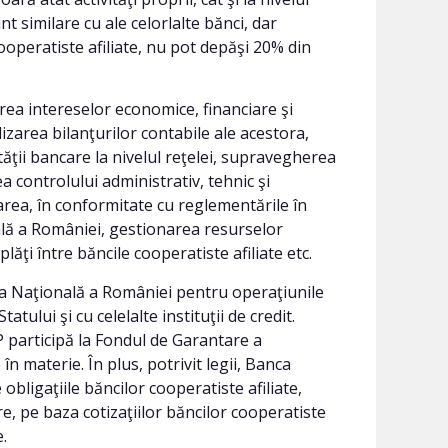
nt similare cu ale celorlalte bănci, dar
cooperatiste afiliate, nu pot depăşi 20% din
rea intereselor economice, financiare şi
alizarea bilanţurilor contabile ale acestora,
ăţii bancare la nivelul reţelei, supravegherea
ea controlului administrativ, tehnic şi
area, în conformitate cu reglementările în
nală a României, gestionarea resurselor
lăţi între băncile cooperatiste afiliate etc.
ca Naţională a României pentru operaţiunile
tatului şi cu celelalte instituţii de credit.
 participă la Fondul de Garantare a
în materie. În plus, potrivit legii, Banca
igaţiile băncilor cooperatiste afiliate,
e, pe baza cotizaţiilor băncilor cooperatiste
.