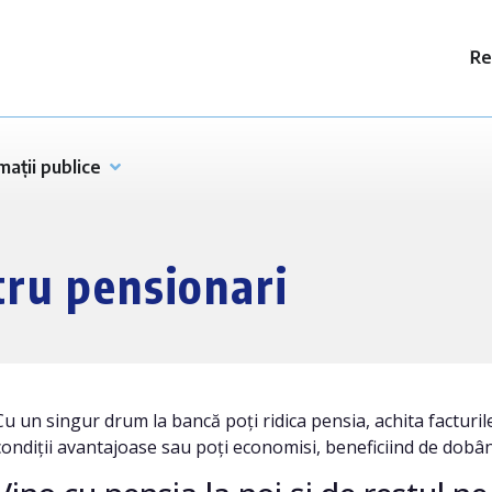
Re
mații publice
tru pensionari
Cu un singur drum la bancă poți ridica pensia, achita facturile 
condiții avantajoase sau poți economisi, beneficiind de dobânz