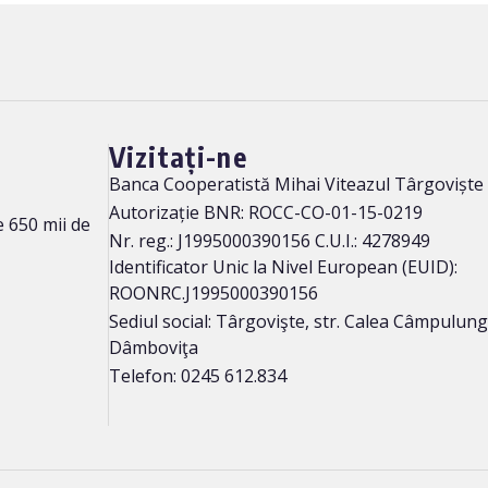
Vizitați-ne
Banca Cooperatistă Mihai Viteazul Târgoviște
Autorizație BNR: ROCC-CO-01-15-0219
 650 mii de
Nr. reg.: J1995000390156 C.U.I.: 4278949
Identificator Unic la Nivel European (EUID):
ROONRC.J1995000390156
Sediul social: Târgovişte, str. Calea Câmpulung n
Dâmboviţa
Telefon: 0245 612.834