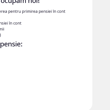
e ocupam noi!
rea pentru primirea pensiei în cont
siei în cont
nii
)
pensie: