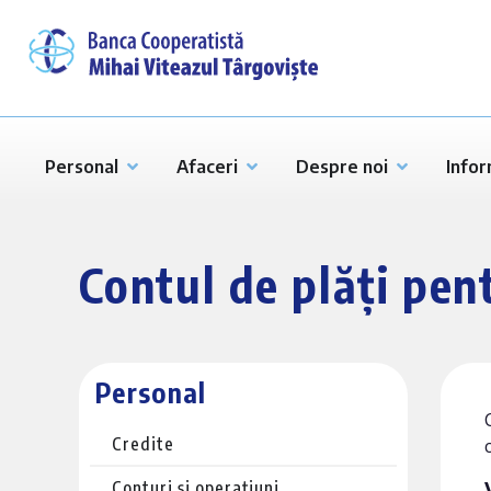
Personal
Afaceri
Despre noi
Infor
Contul de plăți pen
Personal
Credite
Conturi și operațiuni