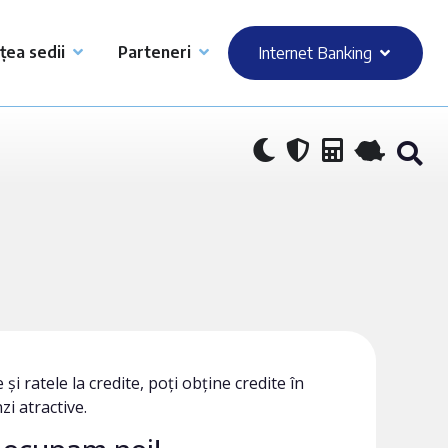
țea sedii
Parteneri
Internet Banking
și ratele la credite, poți obține credite în
i atractive.