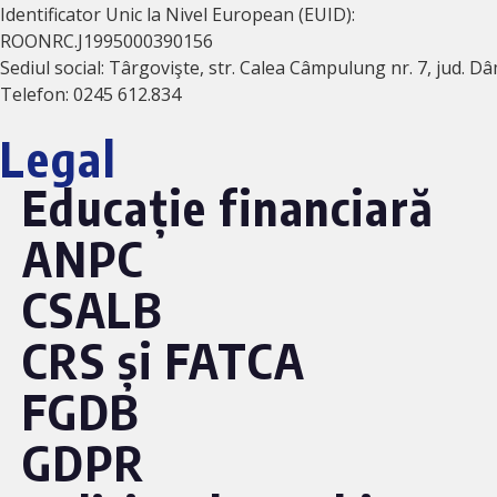
Identificator Unic la Nivel European (EUID):
ROONRC.J1995000390156
Sediul social: Târgovişte, str. Calea Câmpulung nr. 7, jud. D
Telefon: 0245 612.834
Legal
Educație financiară
ANPC
CSALB
CRS și FATCA
FGDB
GDPR