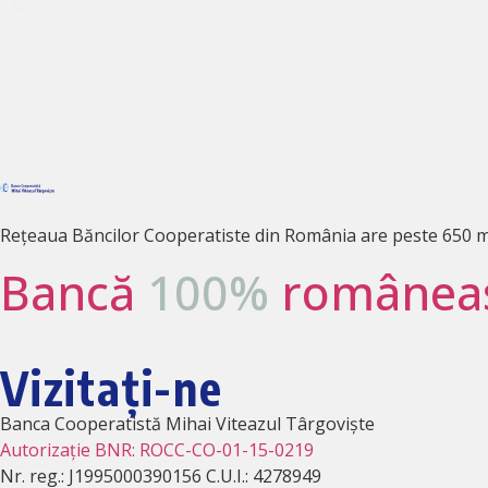
Rețeaua Băncilor Cooperatiste din România are peste 650 mii 
Bancă
100%
românea
Vizitați-ne
Banca Cooperatistă Mihai Viteazul Târgoviște
Autorizație BNR: ROCC-CO-01-15-0219
Nr. reg.: J1995000390156 C.U.I.: 4278949