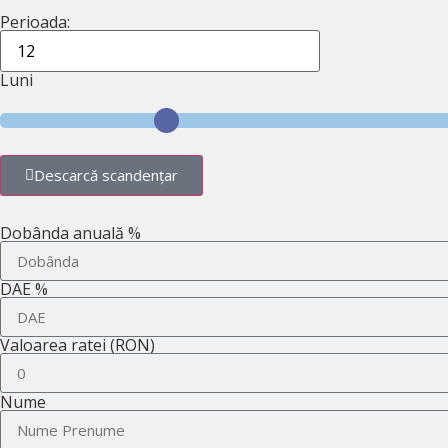
Perioada:
Luni
Descarcă scandențar
Dobânda anuală %
DAE %
Valoarea ratei (RON)
Nume