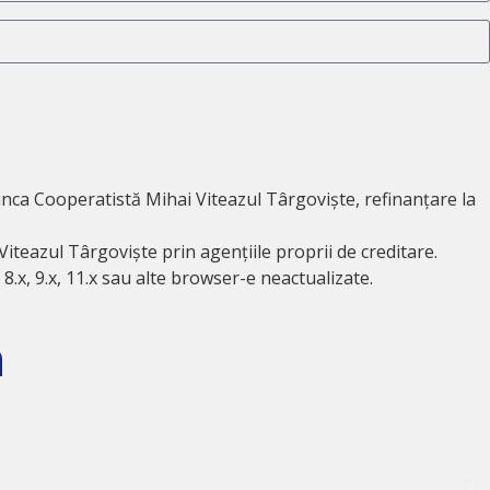
anca Cooperatistă Mihai Viteazul Târgoviște, refinanțare la
Viteazul Târgoviște prin agențiile proprii de creditare.
 8.x, 9.x, 11.x sau alte browser-e neactualizate.
a