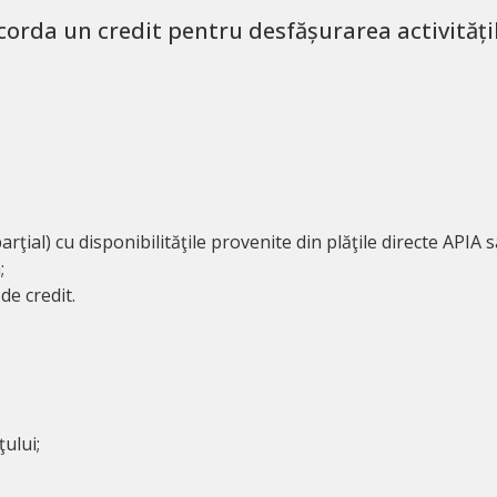
corda un credit pentru desfășurarea activitățilo
rţial) cu disponibilităţile provenite din plăţile directe APIA 
;
e credit.
ţului;