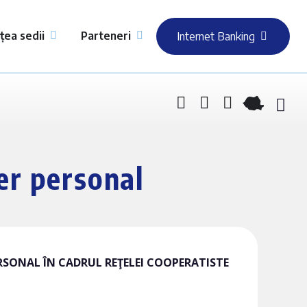
țea sedii
Parteneri
Internet Banking
ter personal
RSONAL ÎN CADRUL REŢELEI COOPERATISTE