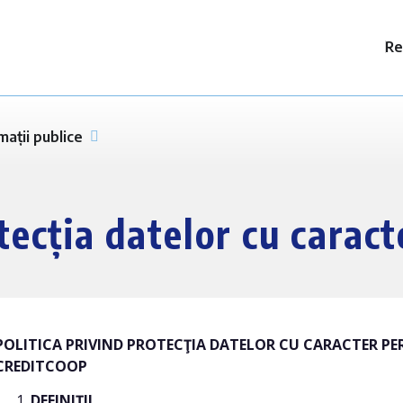
Re
mații publice
otecția datelor cu carac
POLITICA PRIVIND PROTECŢIA DATELOR CU CARACTER PE
CREDITCOOP
DEFINIŢII