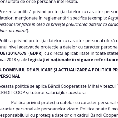
consultată de orice persoană interesată.
Prezenta politică privind protecția datelor cu caracter persona
datelor, menţionate în reglementări specifice (exemplu:
Regul
persoanelor fizice în ceea ce privește prelucrarea datelor cu caract
date- actualizat
).
Politica privind protecția datelor cu caracter personal oferă
unui nivel adecvat de protecție a datelor cu caracter persona
(UE) 2016/679
(
GDPR
), cu directă aplicabilitate în toate st
mai 2018 și ale
legislației naționale în vigoare referitoare
3. DOMENIUL DE APLICARE ŞI ACTUALIZARE A POLITICII 
PERSONAL
Această politică se aplică Băncii Cooperatiste Mihai Viteazul
CREDITCOOP și tuturor salariaţilor acestora.
Politica privind protecția datelor cu caracter personal se 
caracter personal ale persoanelor vizate. Politica poate fi m
responsabilului cu protecţia datelor din cadrul Băncii Cooper