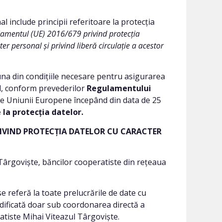
l include principii referitoare la protecția
amentul (UE) 2016/679 privind protecția
er personal și privind liberă circulație a acestor
 una din condițiile necesare pentru asigurarea
l, conform prevederilor
Regulamentului
atele Uniunii Europene începând din data de 25
 la protecția datelor.
PRIVIND PROTECȚIA DATELOR CU CARACTER
 Târgoviște, băncilor cooperatiste din rețeaua
referă la toate prelucrările de date cu
odificată doar sub coordonarea directă a
atiste Mihai Viteazul Târgoviște.