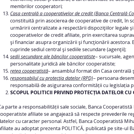
membrilor cooperatori;
Casa centrală a cooperativelor de credit (Banca Centrală 
constituită prin asocierea de cooperative de credit, în 
urmăririi centralizate a respectării dispoziţiilor legale 
cooperativelor de credit afiliate, prin exercitarea suprav
şi financiar asupra organizării şi funcţionării acesto
cuprinde sediul central şi sediile secundare (agenţii);
sedii secundare ale băncilor cooperatiste
– sucursale, agen
personalitate juridică ale băncilor cooperatiste;
reţea cooperatistă
–
ansamblul format din Casa centrală şi 
responsabilul cu protecţia datelor (RPD)
– persoana desemna
responsabilă de asigurarea conformității cu legislația p
SCOPUL POLITICII PRIVIND PROTECȚIA DATELOR C
Ca parte a responsabilității sale sociale, Banca Cooperatistă 
cooperatiste afiliate se angajează să respecte prevederile re
datelor cu caracter personal. Astfel, Banca Cooperatistă Miha
afiliate au adoptat prezenta POLITICĂ, publicată pe site-ul B