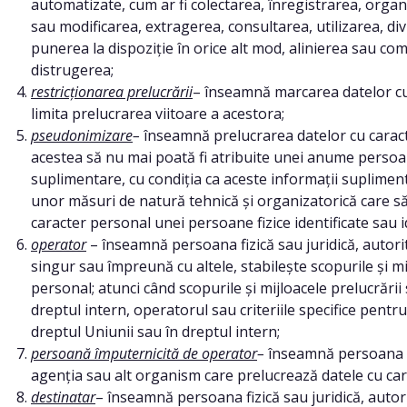
automatizate, cum ar fi colectarea, înregistrarea, orga
sau modificarea, extragerea, consultarea, utilizarea, d
punerea la dispoziție în orice alt mod, alinierea sau co
distrugerea;
restricționarea prelucrării
– înseamnă marcarea datelor cu
limita prelucrarea viitoare a acestora;
pseudonimizare
–
înseamnă prelucrarea datelor cu carac
acestea să nu mai poată fi atribuite unei anume persoane
suplimentare, cu condiția ca aceste informații supliment
unor măsuri de natură tehnică și organizatorică care să
caracter personal unei persoane fizice identificate sau id
operator
– înseamnă persoana fizică sau juridică, autori
singur sau împreună cu altele, stabilește scopurile și mi
personal; atunci când scopurile și mijloacele prelucrării
dreptul intern, operatorul sau criteriile specifice pent
dreptul Uniunii sau în dreptul intern;
persoană împuternicită de operator
–
înseamnă persoana fiz
agenția sau alt organism care prelucrează datele cu ca
destinatar
– înseamnă persoana fizică sau juridică, autor