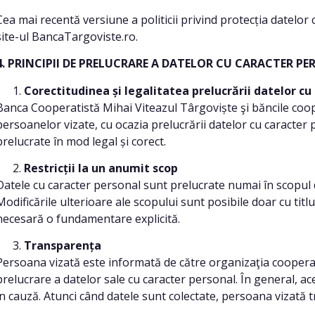
Cea mai recentă versiune a politicii privind protecția datelor
site-ul BancaTargoviste.ro.
4. PRINCIPII DE PRELUCRARE A DATELOR CU CARACTER P
Corectitudinea și legalitatea prelucrării datelor cu
Banca Cooperatistă Mihai Viteazul Târgoviște şi băncile coope
persoanelor vizate, cu ocazia prelucrării datelor cu caracter p
prelucrate în mod legal și corect.
Restricții la un anumit scop
Datele cu caracter personal sunt prelucrate numai în scopul de
Modificările ulterioare ale scopului sunt posibile doar cu titlu
necesară o fundamentare explicită.
Transparența
Persoana vizată este informată de către organizaţia cooperati
prelucrare a datelor sale cu caracter personal. În general, ac
în cauză. Atunci când datele sunt colectate, persoana vizată t