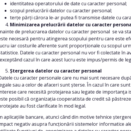
identitatea operatorului de date cu caracter personal;
scopul prelucrării datelor cu caracter personal;
terțe părți cărora le-ar putea fi transmise datele cu car
Minimizarea prelucrării datelor cu caracter persona
Înainte de prelucrarea datelor cu caracter personal se va sta
este necesară pentru atingerea scopului pentru care este ef
lucru iar costurile aferente sunt proporționale cu scopul urm
statistice. Datele cu caracter personal nu vor fi colectate în a
(exceptând cazul în care acest lucru este impus/permis de legi
Ștergerea datelor cu caracter personal
Datele cu caracter personale care nu mai sunt necesare după
legale sau a celor de afaceri sunt șterse. În cazul în care sunt 
interese care necesită protejarea sau legate de importanţa ist
este posibil că organizația cooperatista de credit să păstrez
protejate au fost clarificate în mod legal.
În aplicațiile bancare, atunci când din motive tehnice șterge
impact negativ asupra funcționării sistemelor informatice ale 