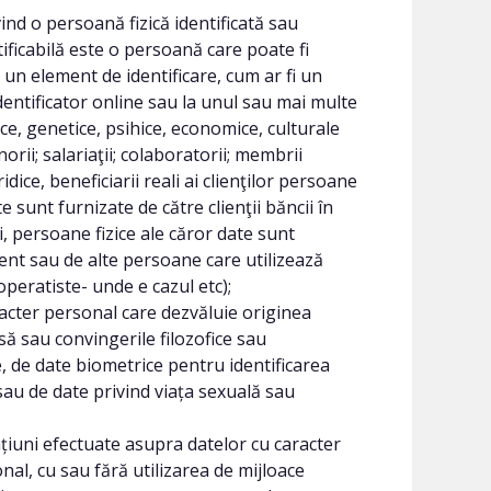
ind o persoană fizică identificată sau
tificabilă este o persoană care poate fi
la un element de identificare, cum ar fi un
dentificator online sau la unul sau mai multe
gice, genetice, psihice, economice, culturale
orii; salariaţii; colaboratorii; membrii
dice, beneficiarii reali ai clienţilor persoane
e sunt furnizate de către clienţii băncii în
i, persoane fizice ale căror date sunt
ent sau de alte persoane care utilizează
ooperatiste- unde e cazul etc);
acter personal care dezvăluie originea
asă sau convingerile filozofice sau
, de date biometrice pentru identificarea
sau de date privind viața sexuală sau
iuni efectuate asupra datelor cu caracter
al, cu sau fără utilizarea de mijloace