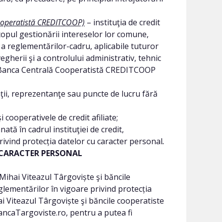
Cooperatistă CREDITCOOP)
– instituţia de credit
scopul gestionării intereselor lor comune,
şi a reglementărilor-cadru, aplicabile tuturor
egherii şi a controlului administrativ, tehnic
ra. Banca Centrală Cooperatistă CREDITCOOP
ţii, reprezentanţe sau puncte de lucru fără
cooperativele de credit afiliate;
tă în cadrul instituţiei de credit,
rivind protecția datelor cu caracter personal
.
U CARACTER PERSONAL
Mihai Viteazul Târgoviște şi băncile
glementărilor în vigoare privind protecția
i Viteazul Târgoviște şi băncile cooperatiste
ancaTargoviste.ro, pentru a putea fi