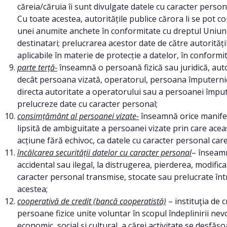
căreia/căruia îi sunt divulgate datele cu caracter person
Cu toate acestea, autoritățile publice cărora li se pot 
unei anumite anchete în conformitate cu dreptul Uniuni
destinatari; prelucrarea acestor date de către autorităț
aplicabile în materie de protecție a datelor, în conformit
parte terță-
înseamnă o persoană fizică sau juridică, auto
decât persoana vizată, operatorul, persoana împuternic
directa autoritate a operatorului sau a persoanei împut
prelucreze date cu caracter personal;
consimțământ al persoanei vizate-
înseamnă orice manifest
lipsită de ambiguitate a persoanei vizate prin care acea
acțiune fără echivoc, ca datele cu caracter personal care
încălcarea securității datelor cu caracter personal
– înseamn
accidental sau ilegal, la distrugerea, pierderea, modifi
caracter personal transmise, stocate sau prelucrate înt
acestea;
cooperativă de credit (bancă cooperatistă)
– instituţia de 
persoane fizice unite voluntar în scopul îndeplinirii nev
economic, social şi cultural, a cărei activitate se desfăşo