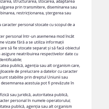
nizarea, structurarea, stocarea, adaptarea
ivulgarea prin transmitere, diseminarea sau
mbinarea, restricționarea, ștergerea sau
 caracter personal stocate cu scopul de a
ter personal într-un asemenea mod încât
 vizate fără a se utiliza informații
are să fie stocate separat și să facă obiectul
 asigure neatribuirea respectivelor date cu
entificabile;
tatea publică, agenția sau alt organism care,
jloacele de prelucrare a datelor cu caracter
 sunt stabilite prin dreptul Uniunii sau
ru desemnarea acestuia pot fi prevăzute în
ică sau juridică, autoritatea publică,
racter personal în numele operatorului;
itatea publică, agenția sau alt organism