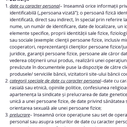
date cu caracter personal
– înseamnă orice informații priv
identificabilă („persoana vizată”); o persoană fizică iden
identificată, direct sau indirect, în special prin referire 
nume, un număr de identificare, date de localizare, un i
elemente specifice, proprii identității sale fizice, fiziolo
sau sociale (exemple: clienţii persoane fizice, inclusiv min
cooperatori, reprezentanţii clienţilor persoane fizice/juri
juridice, garanţii persoane fizice, persoane ale căror dat
vederea obţinerii unui produs, realizării unei operaţiun
prevăzute în documentele puse la dispoziţie de către cli
produsele/ serviciile băncii, vizitatorii site-ului băncii c
categorii speciale de date cu caracter personal
–date cu car
rasială sau etnică, opiniile politice, confesiunea religio
apartenența la sindicate și prelucrarea de date genetice
unică a unei persoane fizice, de date privind sănătatea 
orientarea sexuală ale unei persoane fizice;
prelucrare
–
înseamnă orice operațiune sau set de operaț
personal sau asupra seturilor de date cu caracter person