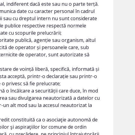
al, indiferent dacă este sau nu o parte terță.
comunica date cu caracter personal în cadrul
i sau cu dreptul intern nu sunt considerate
ile publice respective respectă normele
ate cu scopurile prelucrării;
ritate publică, agenție sau organism, altul
ită de operator și persoanele care, sub
ernicite de operator, sunt autorizate să
are de voință liberă, specifică, informată și
sta acceptă, printr-o declarație sau printr-o
 o privesc să fie prelucrate;
ă o încălcare a securității care duce, în mod
carea sau divulgarea neautorizată a datelor cu
r-un alt mod sau la accesul neautorizat la
credit constituită ca o asociaţie autonomă de
oilor şi aspiraţiilor lor comune de ordin
ară, cu precădere, pe principiul întrajutorării