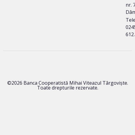
nr. 7
Dâm
Tele
024
612
©2026 Banca Cooperatistă Mihai Viteazul Târgoviște.
Toate drepturile rezervate.