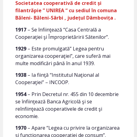
Societatea cooperativă de credit și
filantrăpie ” UNIREA “ cu sediul în comuna
Băleni- Băleni-Sârbi , județul Dâmbovița .
1917
– Se înfiinţează “Casa Centrală a
Cooperaţiei şi Împroprietăririi Sătenilor”.
1929
– Este promulgată” Legea pentru
organizarea cooperaţiei”, care suferă mai
multe modificări până în anul 1939.
1938
– Ia fiinţă “Institutul Naţional al
Cooperaţiei” – INCOOP.
1954
– Prin Decretul nr. 455 din 10 decembrie
se înfiinţează Banca Agricolă şi se
reînfiinţează cooperativele de credit şi
economie.
1970
– Apare “Legea cu privire la organizarea
şi funcţionarea cooperaţiei de consum”.