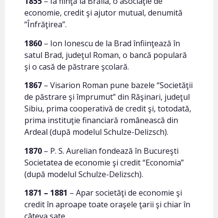
1855
– Ia fiinţă la Brăila, o asociaţie de
economie, credit şi ajutor mutual, denumită
“Înfrăţirea”.
1860
– Ion Ionescu de la Brad înfiinţează în
satul Brad, judeţul Roman, o bancă populară
şi o casă de păstrare şcolară.
1867
– Visarion Roman pune bazele “Societăţii
de păstrare şi împrumut” din Răşinari, judeţul
Sibiu, prima cooperativă de credit şi, totodată,
prima instituţie financiară românească din
Ardeal (după modelul Schulze-Delizsch).
1870
– P. S. Aurelian fondează în Bucureşti
Societatea de economie şi credit “Economia”
(după modelul Schulze-Delizsch).
1871 – 1881
– Apar societăţi de economie şi
credit în aproape toate oraşele ţarii şi chiar în
câteva sate.