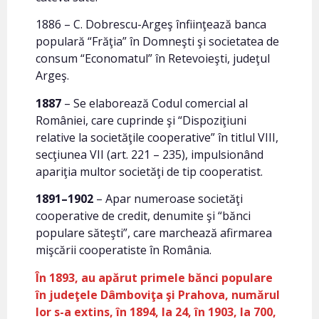
1886 – C. Dobrescu-Argeş înfiinţează banca
populară “Frăţia” în Domneşti şi societatea de
consum “Economatul” în Retevoieşti, judeţul
Argeş.
1887
– Se elaborează Codul comercial al
României, care cuprinde şi “Dispoziţiuni
relative la societăţile cooperative” în titlul VIII,
secţiunea VII (art. 221 – 235), impulsionând
apariţia multor societăţi de tip cooperatist.
1891–1902
– Apar numeroase societăţi
cooperative de credit, denumite şi “bănci
populare săteşti”, care marchează afirmarea
mişcării cooperatiste în România.
În 1893, au apărut primele bănci populare
în judeţele Dâmboviţa şi Prahova, numărul
lor s-a extins, în 1894, la 24, în 1903, la 700,