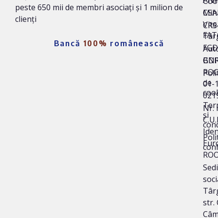
Coo
peste 650 mii de membri asociați și 1 milion de
Mih
CSA
clienți
Vite
CRS 
FAT
Târ
Bancă
100%
românească
FG
Auto
BNR
GD
ROC
Poli
de
01-
coo
021
Ter
Nr. 
și
C.U.
cond
Iden
Poli
Eur
conf
ROO
Sedi
soci
Târg
str.
Câm