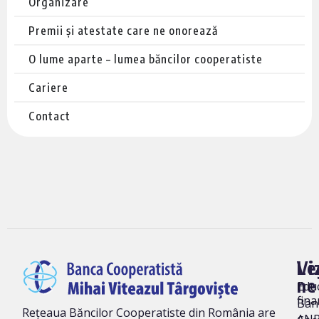
Organizare
Premii și atestate care ne onorează
O lume aparte – lumea băncilor cooperatiste
Cariere
Contact
Vi
Le
ne
Edu
fina
Ban
Rețeaua Băncilor Cooperatiste din România are
AN