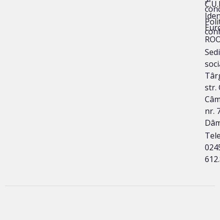
C.U.
cond
Iden
Poli
Eur
conf
ROO
Sedi
soci
Târg
str.
Câm
nr. 7
Dâm
Tele
024
612