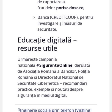
de raportare a
fraudelor
pnrisc.dnsc.ro
;
Banca (CREDITCOOP), pentru
investigare și măsuri de
securitate.
Educație digitală –
resurse utile
Urmărește campania
națională
#SigurantaOnline
, derulată
de Asociația Română a Băncilor, Poliția
Română și Directoratul Național de
Securitate Cibernetică – recomandări
practice, exemple și noutăți despre
siguranța în mediul digital.
Inginerie socială prin telefon (Vishing)