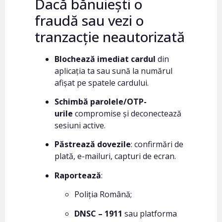
Dacă bănuiești o
fraudă sau vezi o
tranzacție neautorizată
Blochează imediat cardul
din
aplicația ta sau sună la numărul
afișat pe spatele cardului.
Schimbă parolele/OTP-
urile
compromise și deconectează
sesiuni active.
Păstrează dovezile
: confirmări de
plată, e-mailuri, capturi de ecran.
Raportează
:
Poliția Română;
DNSC – 1911
sau platforma