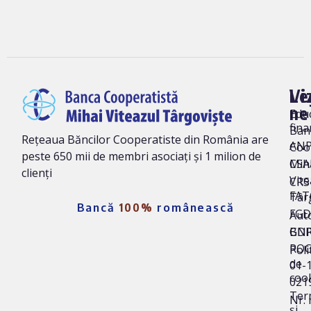
Vi
Le
ne
Edu
fina
Ban
Rețeaua Băncilor Cooperatiste din România are
AN
Coo
peste 650 mii de membri asociați și 1 milion de
Mih
CSA
clienți
Vite
CRS 
FAT
Târ
Bancă
100%
românească
FG
Auto
BNR
GD
ROC
Poli
de
01-
coo
021
Ter
Nr. 
și