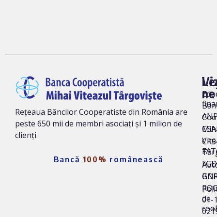
Vi
Le
ne
Edu
fina
Ban
Rețeaua Băncilor Cooperatiste din România are
AN
Coo
peste 650 mii de membri asociați și 1 milion de
Mih
CSA
clienți
Vite
CRS 
FAT
Târ
Bancă
100%
românească
FG
Auto
BNR
GD
ROC
Poli
de
01-
coo
021