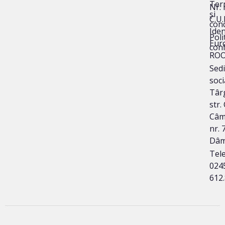
Ter
Nr. 
și
C.U.
cond
Iden
Poli
Eur
conf
ROO
Sedi
soci
Târg
str.
Câm
nr. 7
Dâm
Tele
024
612