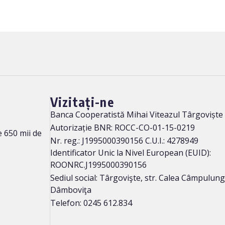
Vizitați-ne
Banca Cooperatistă Mihai Viteazul Târgoviște
Autorizație BNR: ROCC-CO-01-15-0219
 650 mii de
Nr. reg.: J1995000390156 C.U.I.: 4278949
Identificator Unic la Nivel European (EUID):
ROONRC.J1995000390156
Sediul social: Târgovişte, str. Calea Câmpulung n
Dâmboviţa
Telefon: 0245 612.834