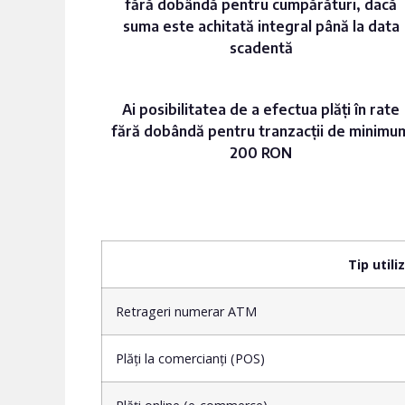
fără dobândă pentru cumpărături, dacă
suma este achitată integral până la data
scadentă
Ai posibilitatea de a efectua plăți în rate
fără dobândă pentru tranzacții de minimu
200 RON
Tip utili
Retrageri numerar ATM
Plăți la comercianți (POS)