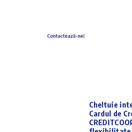
ard de Credit VISA Class
 pasul cu tine. Controlezi cheltuielile.
Contactează-ne!
Cheltuie inte
Cardul de Cr
CREDITCOOP î
flexibilitate