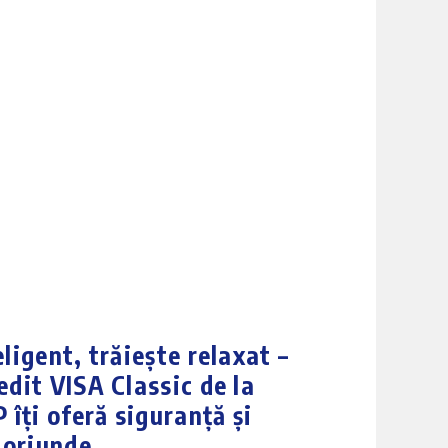
ic
 Oriunde. Oricând
ligent, trăiește relaxat –
edit VISA Classic de la
ți oferă siguranță și
 oriunde.