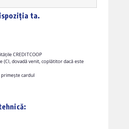
ispoziția ta.
nitățile CREDITCOOP
e (CI, dovadă venit, coplătitor dacă este
 primește cardul
tehnică: