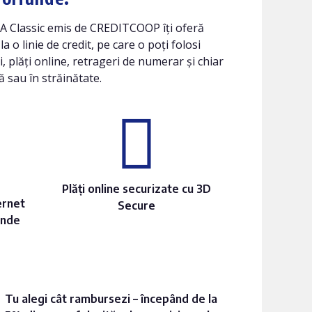
SA Classic emis de CREDITCOOP îți oferă
la o linie de credit, pe care o poți folosi
 plăți online, retrageri de numerar și chiar
ră sau în străinătate.
Plăți online securizate cu 3D
ernet
Secure
unde
Tu alegi cât rambursezi – începând de la