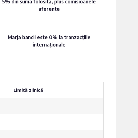
5% din suma folosită, plus comisioanele
aferente
Marja bancii este 0% la tranzacțiile
internaționale
Limită zilnică