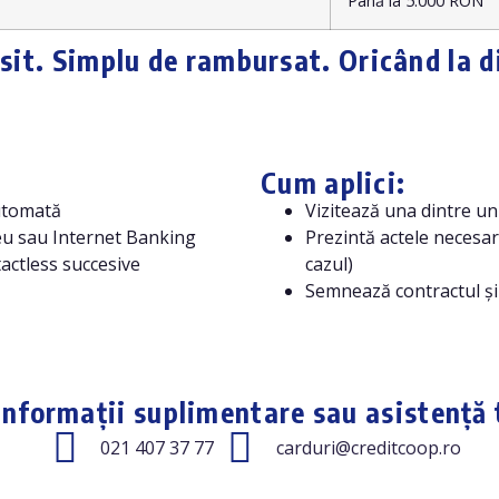
Până la 5.000 RON
sit. Simplu de rambursat. Oricând la d
Cum aplici:
automată
Vizitează una dintre u
șeu sau Internet Banking
Prezintă actele necesar
tactless succesive
cazul)
Semnează contractul și
informații suplimentare sau asistență 
021 407 37 77
carduri@creditcoop.ro