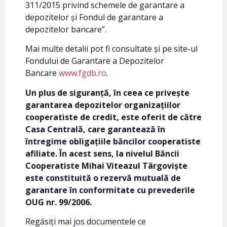
311/2015 privind schemele de garantare a
depozitelor și Fondul de garantare a
depozitelor bancare”.
Mai multe detalii pot fi consultate și pe site-ul
Fondului de Garantare a Depozitelor
Bancare
www.fgdb.ro
.
Un plus de siguranță, în ceea ce privește
garantarea depozitelor organizațiilor
cooperatiste de credit, este oferit de către
Casa Centrală, care garantează în
întregime obligațiile băncilor cooperatiste
afiliate.
În acest sens, la nivelul Băncii
Cooperatiste Mihai Viteazul Târgoviște
este constituită o rezervă mutuală de
garantare în conformitate cu prevederile
OUG nr. 99/2006.
Regăsiți mai jos documentele ce