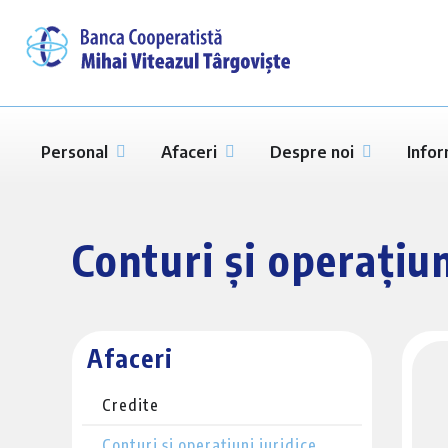
Personal
Afaceri
Despre noi
Infor
Conturi și operațiun
Afaceri
Credite
Conturi și operațiuni juridice