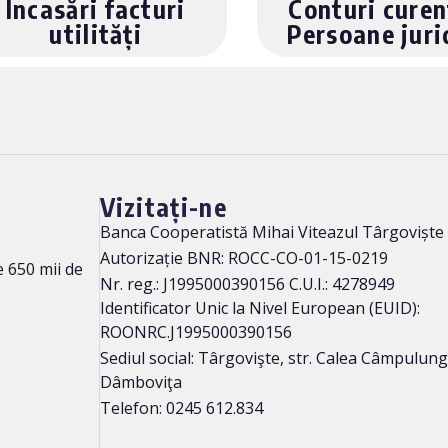
Încasări facturi
Conturi curen
utilități
Persoane juri
Vizitați-ne
Banca Cooperatistă Mihai Viteazul Târgoviște
Autorizație BNR: ROCC-CO-01-15-0219
 650 mii de
Nr. reg.: J1995000390156 C.U.I.: 4278949
Identificator Unic la Nivel European (EUID):
ROONRC.J1995000390156
Sediul social: Târgovişte, str. Calea Câmpulung n
Dâmboviţa
Telefon: 0245 612.834