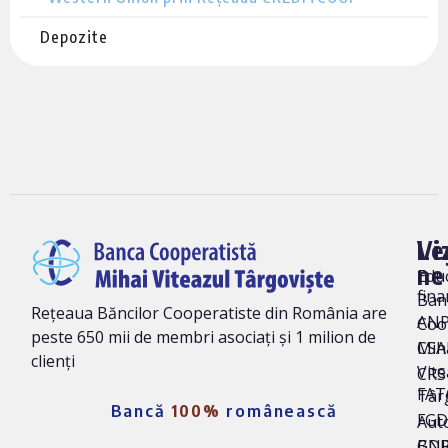
Depozite
Vi
Le
ne
Edu
fina
Ban
Rețeaua Băncilor Cooperatiste din România are
AN
Coo
peste 650 mii de membri asociați și 1 milion de
Mih
CSA
clienți
Vite
CRS 
FAT
Târ
Bancă
100%
românească
FG
Auto
BNR
GD