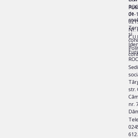
ROC
Poli
de
01-
coo
021
Ter
Nr. 
și
C.U.
cond
Iden
Poli
Eur
conf
ROO
Sedi
soci
Târg
str.
Câm
nr. 7
Dâm
Tele
024
612