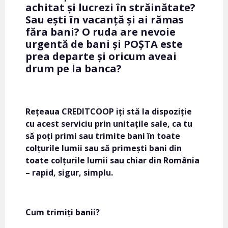
achitat și lucrezi în străinătate?
Sau ești în vacanță și ai rămas
făra bani? O ruda are nevoie
urgentă de bani și POȘTA este
prea departe și oricum aveai
drum pe la banca?
Rețeaua CREDITCOOP iți stă la dispoziție
cu acest serviciu prin unitațile sale, ca tu
să poți primi sau trimite bani în toate
colțurile lumii sau să primești bani din
toate colțurile lumii sau chiar din România
– rapid, sigur, simplu.
Cum trimiți banii?