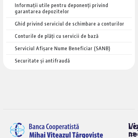
Informații utile pentru deponenți privind
garantarea depozitelor
Ghid privind serviciul de schimbare a conturilor
Conturile de plăți cu servicii de bază
Serviciul Afișare Nume Beneficiar (SANB)
Securitate și antifraudă
Vi
Le
ne
Edu