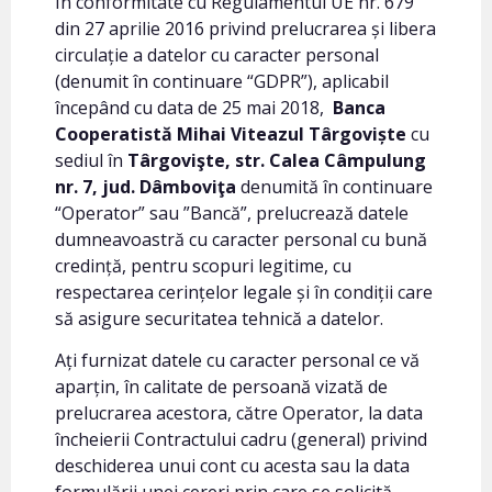
În conformitate cu Regulamentul UE nr. 679
din 27 aprilie 2016 privind prelucrarea și libera
circulație a datelor cu caracter personal
(denumit în continuare “GDPR”), aplicabil
începând cu data de 25 mai 2018,
Banca
Cooperatistă Mihai Viteazul Târgoviște
cu
sediul în
Târgovişte, str. Calea Câmpulung
nr. 7, jud. Dâmboviţa
denumită în continuare
“Operator” sau ”Bancă”, prelucrează datele
dumneavoastră cu caracter personal cu bună
credință, pentru scopuri legitime, cu
respectarea cerințelor legale și în condiții care
să asigure securitatea tehnică a datelor.
Ați furnizat datele cu caracter personal ce vă
aparțin, în calitate de persoană vizată de
prelucrarea acestora, către Operator, la data
încheierii Contractului cadru (general) privind
deschiderea unui cont cu acesta sau la data