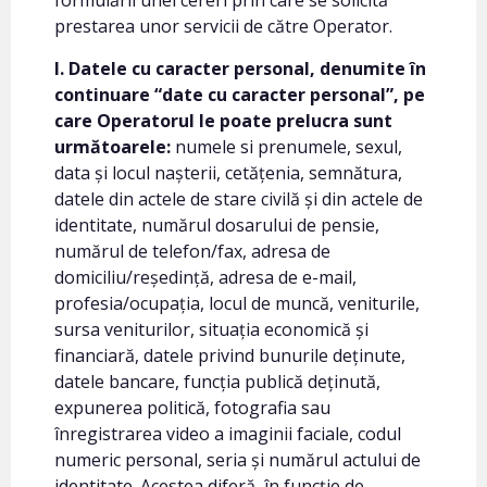
formulării unei cereri prin care se solicită
prestarea unor servicii de către Operator.
I. Datele cu caracter personal, denumite în
continuare “date cu caracter personal”, pe
care Operatorul le poate prelucra sunt
următoarele:
numele si prenumele, sexul,
data și locul nașterii, cetățenia, semnătura,
datele din actele de stare civilă și din actele de
identitate, numărul dosarului de pensie,
numărul de telefon/fax, adresa de
domiciliu/reședință, adresa de e-mail,
profesia/ocupația, locul de muncă, veniturile,
sursa veniturilor, situația economică și
financiară, datele privind bunurile deținute,
datele bancare, funcția publică deținută,
expunerea politică, fotografia sau
înregistrarea video a imaginii faciale, codul
numeric personal, seria și numărul actului de
identitate. Acestea diferă, în funcție de