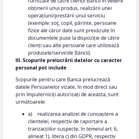
furnizate de către clienții Băncii în vedere
obținerii unui produs, realizării unei
operațiuni/prestării unui serviciu
(exemple: soţ, copil, părinte, persoane
fizice ale căror date sunt prevăzute în
documentele puse la dispoziție de către
clienți sau alte persoane care utilizează
produsele/serviciile Băncii).
III. Scopurile prelucrării datelor cu caracter
personal pot include
Scopurile pentru care Banca prelucrează
datele Persoanelor vizate, în mod direct sau
prin împuterniciți autorizați de aceasta, sunt
următoarele:
a) realizarea analizei de cunoaștere a
clientelei, respectiv de raportare a
tranzacțiilor suspecte, în temeiul art. 6,
alineat 1), litera c) din GDPR, respectiv