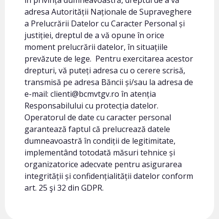
în privința dumneavoastră, dreptul de a vă
adresa Autorității Naționale de Supraveghere
a Prelucrării Datelor cu Caracter Personal și
justiției, dreptul de a vă opune în orice
moment prelucrării datelor, în situațiile
prevăzute de lege. Pentru exercitarea acestor
drepturi, vă puteți adresa cu o cerere scrisă,
transmisă pe adresa Băncii și/sau la adresa de
e-mail: clienti@bcmvtgv.ro în atenția
Responsabilului cu protecția datelor.
Operatorul de date cu caracter personal
garantează faptul că prelucrează datele
dumneavoastră în condiții de legitimitate,
implementând totodată măsuri tehnice și
organizatorice adecvate pentru asigurarea
integrității și confidențialității datelor conform
art. 25 şi 32 din GDPR.