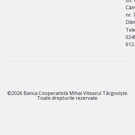
str.
Câm
nr. 7
Dâm
Tele
024
612
©2026 Banca Cooperatistă Mihai Viteazul Târgoviște.
Toate drepturile rezervate.