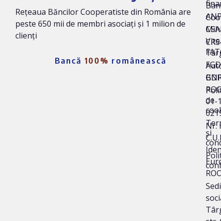
fina
Ban
Rețeaua Băncilor Cooperatiste din România are
AN
Coo
peste 650 mii de membri asociați și 1 milion de
Mih
CSA
clienți
Vite
CRS 
FAT
Târ
Bancă
100%
românească
FG
Auto
BNR
GD
ROC
Poli
de
01-
coo
021
Ter
Nr. 
și
C.U.
cond
Iden
Poli
Eur
conf
ROO
Sedi
soci
Târg