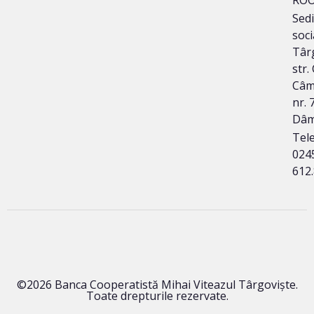
Sedi
soci
Târg
str.
Câm
nr. 7
Dâm
Tele
024
612
©2026 Banca Cooperatistă Mihai Viteazul Târgoviște.
Toate drepturile rezervate.