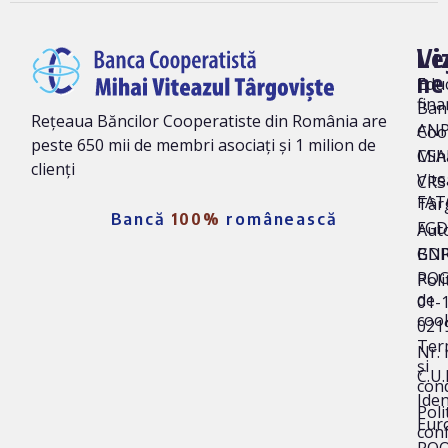
Vi
Le
ne
Edu
fina
Ban
Rețeaua Băncilor Cooperatiste din România are
AN
Coo
peste 650 mii de membri asociați și 1 milion de
Mih
CSA
clienți
Vite
CRS 
FAT
Târ
Bancă
100%
românească
FG
Auto
BNR
GD
ROC
Poli
de
01-
coo
021
Ter
Nr. 
și
C.U.
cond
Iden
Poli
Eur
conf
ROO