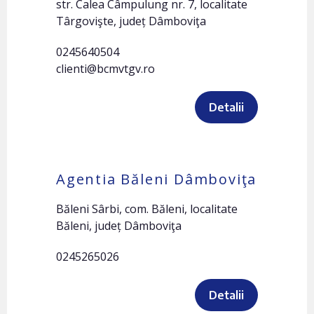
str. Calea Câmpulung nr. 7, localitate
Târgovişte, județ Dâmboviţa
0245640504
clienti@bcmvtgv.ro
Detalii
Agentia Băleni Dâmboviţa
Băleni Sârbi, com. Băleni, localitate
Băleni, județ Dâmboviţa
0245265026
Detalii