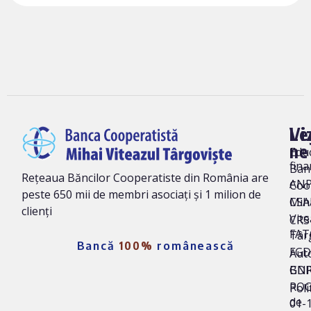
Vi
Le
ne
Edu
fina
Ban
Rețeaua Băncilor Cooperatiste din România are
AN
Coo
peste 650 mii de membri asociați și 1 milion de
Mih
CSA
clienți
Vite
CRS 
FAT
Târ
Bancă
100%
românească
FG
Auto
BNR
GD
ROC
Poli
de
01-