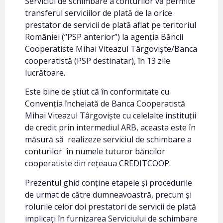
Serviciul de schimbare a conturilor vă permite
transferul serviciilor de plată de la orice
prestator de servicii de plată aflat pe teritoriul
României (“PSP anterior”) la agenția Băncii
Cooperatiste Mihai Viteazul Târgoviște/Banca
cooperatistă (PSP destinatar), în 13 zile
lucrătoare.
Este bine de știut că în conformitate cu
Convenția încheiată de Banca Cooperatistă
Mihai Viteazul Târgoviște cu celelalte instituții
de credit prin intermediul ARB, aceasta este în
măsură să realizeze serviciul de schimbare a
conturilor în numele tuturor băncilor
cooperatiste din rețeaua CREDITCOOP.
Prezentul ghid conține etapele și procedurile
de urmat de către dumneavoastră, precum și
rolurile celor doi prestatori de servicii de plată
implicați în furnizarea Serviciului de schimbare