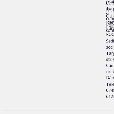
coo
021
Ter
Nr. 
și
C.U.
cond
Iden
Poli
Eur
conf
ROO
Sedi
soci
Târg
str.
Câm
nr. 7
Dâm
Tele
024
612