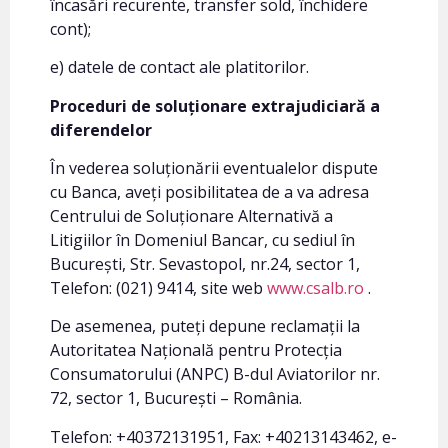
încasări recurente, transfer sold, închidere
cont);
e) datele de contact ale platitorilor.
Proceduri de soluționare extrajudiciară a
diferendelor
În vederea soluționării eventualelor dispute
cu Banca, aveți posibilitatea de a va adresa
Centrului de Soluționare Alternativă a
Litigiilor în Domeniul Bancar, cu sediul în
București, Str. Sevastopol, nr.24, sector 1,
Telefon: (021) 9414, site web
www.csalb.ro
.
De asemenea, puteți depune reclamații la
Autoritatea Națională pentru Protecția
Consumatorului (ANPC) B-dul Aviatorilor nr.
72, sector 1, București – România.
Telefon: +40372131951, Fax: +40213143462, e-